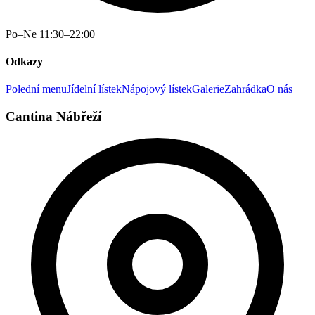
Po–Ne 11:30–22:00
Odkazy
Polední menu
Jídelní lístek
Nápojový lístek
Galerie
Zahrádka
O nás
Cantina Nábřeží