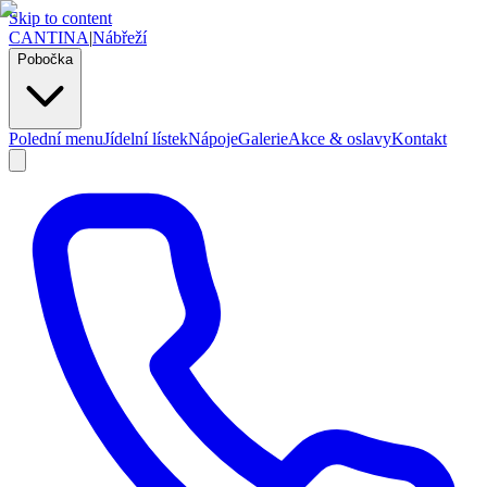
Skip to content
CANTINA
|
Nábřeží
Pobočka
Polední menu
Jídelní lístek
Nápoje
Galerie
Akce & oslavy
Kontakt