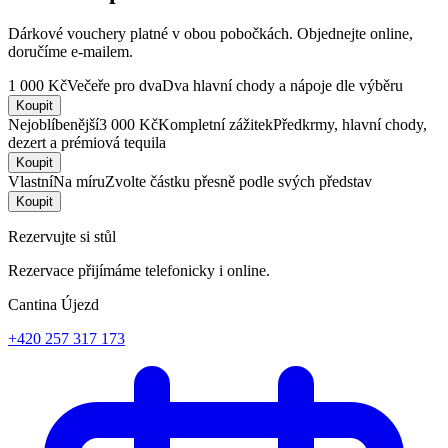
Dárkové vouchery platné v obou pobočkách. Objednejte online,
doručíme e-mailem.
1 000 Kč
Večeře pro dva
Dva hlavní chody a nápoje dle výběru
Koupit
Nejoblíbenější
3 000 Kč
Kompletní zážitek
Předkrmy, hlavní chody,
dezert a prémiová tequila
Koupit
Vlastní
Na míru
Zvolte částku přesně podle svých představ
Koupit
Rezervujte si stůl
Rezervace přijímáme telefonicky i online.
Cantina Újezd
+420 257 317 173