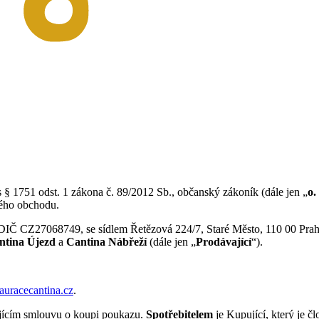
s § 1751 odst. 1 zákona č. 89/2012 Sb., občanský zákoník (dále jen „
o.
vého obchodu.
DIČ CZ27068749, se sídlem Řetězová 224/7, Staré Město, 110 00 Pra
ntina Újezd
a
Cantina Nábřeží
(dále jen „
Prodávající
“).
tauracecantina.cz
.
ajícím smlouvu o koupi poukazu.
Spotřebitelem
je Kupující, který je 