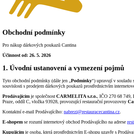
Obchodní podmínky
Pro nákup dárkových poukazů Cantina
Účinnost od: 26. 5. 2026
1. Úvodní ustanovení a vymezení pojmů
Tyto obchodní podmínky (dále jen „
Podmínky
“) upravují v souladu 
souvislosti s prodejem dárkových poukazů prostřednictvím interneto
Prodávajícím
je společnost
CARMELITA s.r.o.
, IČO 270 68 749, 
Praze, oddíl C, vložka 93928, provozující restaurační provozovny
Ca
Kontaktní e-mail Prodávajícího:
nabrezi@restauracecantina.cz
.
E-shopem
se rozumí internetový obchod Prodávajícího na adrese
res
Kupujícím
je osoba, která prostřednictvím E-shopu uzavře s Prodáv