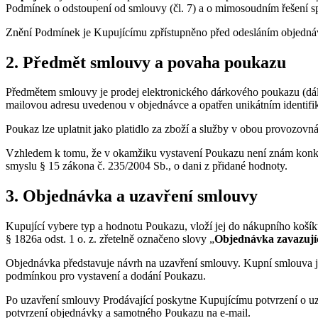
Podmínek o odstoupení od smlouvy (čl. 7) a o mimosoudním řešení sporů
Znění Podmínek je Kupujícímu zpřístupněno před odesláním objednávk
2. Předmět smlouvy a povaha poukazu
Předmětem smlouvy je prodej elektronického dárkového poukazu (dál
mailovou adresu uvedenou v objednávce a opatřen unikátním identif
Poukaz lze uplatnit jako platidlo za zboží a služby v obou provozov
Vzhledem k tomu, že v okamžiku vystavení Poukazu není znám konkrét
smyslu § 15 zákona č. 235/2004 Sb., o dani z přidané hodnoty.
3. Objednávka a uzavření smlouvy
Kupující vybere typ a hodnotu Poukazu, vloží jej do nákupního koší
§ 1826a odst. 1 o. z. zřetelně označeno slovy „
Objednávka zavazujíc
Objednávka představuje návrh na uzavření smlouvy. Kupní smlouva je
podmínkou pro vystavení a dodání Poukazu.
Po uzavření smlouvy Prodávající poskytne Kupujícímu potvrzení o uza
potvrzení objednávky a samotného Poukazu na e-mail.