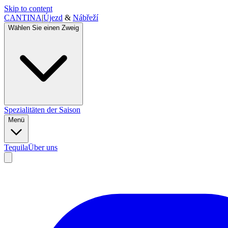
Skip to content
CANTINA
|
Újezd
&
Nábřeží
Wählen Sie einen Zweig
Spezialitäten der Saison
Menü
Tequila
Über uns