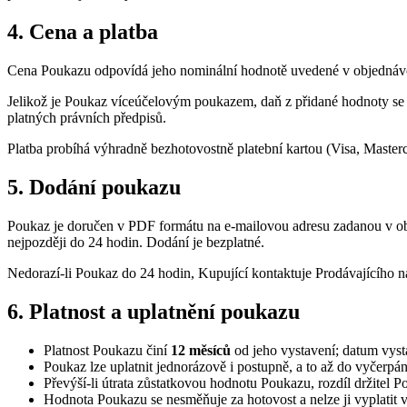
4. Cena a platba
Cena Poukazu odpovídá jeho nominální hodnotě uvedené v objednávc
Jelikož je Poukaz víceúčelovým poukazem, daň z přidané hodnoty se ne
platných právních předpisů.
Platba probíhá výhradně bezhotovostně platební kartou (Visa, Masterc
5. Dodání poukazu
Poukaz je doručen v PDF formátu na e-mailovou adresu zadanou v obj
nejpozději do 24 hodin. Dodání je bezplatné.
Nedorazí-li Poukaz do 24 hodin, Kupující kontaktuje Prodávajícího n
6. Platnost a uplatnění poukazu
Platnost Poukazu činí
12 měsíců
od jeho vystavení; datum vyst
Poukaz lze uplatnit jednorázově i postupně, a to až do vyčerp
Převýší-li útrata zůstatkovou hodnotu Poukazu, rozdíl držitel P
Hodnota Poukazu se nesměňuje za hotovost a nelze ji vyplatit 