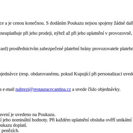
e a je cenou konečnou. S dodáním Poukazu nejsou spojeny žádné dalš
uplatňuje při jeho prodeji, nýbrž až při jeho uplatnění v provozovně,
ard) prostřednictvím zabezpečené platební brány provozovatele platební
ednávce (resp. obdarovanému, pokud Kupující při personalizaci uvede 
a e-mail
nabrezi@restauracecantina.cz
a uvede číslo objednávky.
avení je uvedeno na Poukazu.
ání jeho nominální hodnoty. Při každém uplatnění obsluha ověří unikátn
oukazu doplatí.
v penězích.