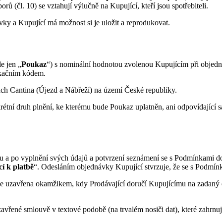
 (čl. 10) se vztahují výlučně na Kupující, kteří jsou spotřebiteli.
y a Kupující má možnost si je uložit a reprodukovat.
e jen „
Poukaz
“) s nominální hodnotou zvolenou Kupujícím při objedn
ikačním kódem.
nách Cantina (Újezd a Nábřeží) na území České republiky.
ní druh plnění, ke kterému bude Poukaz uplatněn, ani odpovídající s
ku a po vyplnění svých údajů a potvrzení seznámení se s Podmínkami d
í k platbě
“. Odesláním objednávky Kupující stvrzuje, že se s Podmínk
 uzavřena okamžikem, kdy Prodávající doručí Kupujícímu na zadaný e-m
vřené smlouvě v textové podobě (na trvalém nosiči dat), které zahrnu